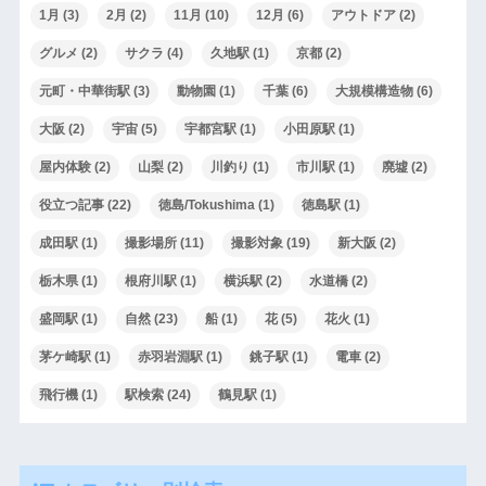
1月
(3)
2月
(2)
11月
(10)
12月
(6)
アウトドア
(2)
グルメ
(2)
サクラ
(4)
久地駅
(1)
京都
(2)
元町・中華街駅
(3)
動物園
(1)
千葉
(6)
大規模構造物
(6)
大阪
(2)
宇宙
(5)
宇都宮駅
(1)
小田原駅
(1)
屋内体験
(2)
山梨
(2)
川釣り
(1)
市川駅
(1)
廃墟
(2)
役立つ記事
(22)
徳島/Tokushima
(1)
徳島駅
(1)
成田駅
(1)
撮影場所
(11)
撮影対象
(19)
新大阪
(2)
栃木県
(1)
根府川駅
(1)
横浜駅
(2)
水道橋
(2)
盛岡駅
(1)
自然
(23)
船
(1)
花
(5)
花火
(1)
茅ケ崎駅
(1)
赤羽岩淵駅
(1)
銚子駅
(1)
電車
(2)
飛行機
(1)
駅検索
(24)
鶴見駅
(1)