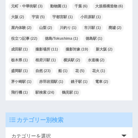
元町・中華街駅
(3)
動物園
(1)
千葉
(6)
大規模構造物
(6)
大阪
(2)
宇宙
(5)
宇都宮駅
(1)
小田原駅
(1)
屋内体験
(2)
山梨
(2)
川釣り
(1)
市川駅
(1)
廃墟
(2)
役立つ記事
(22)
徳島/Tokushima
(1)
徳島駅
(1)
成田駅
(1)
撮影場所
(11)
撮影対象
(19)
新大阪
(2)
栃木県
(1)
根府川駅
(1)
横浜駅
(2)
水道橋
(2)
盛岡駅
(1)
自然
(23)
船
(1)
花
(5)
花火
(1)
茅ケ崎駅
(1)
赤羽岩淵駅
(1)
銚子駅
(1)
電車
(2)
飛行機
(1)
駅検索
(24)
鶴見駅
(1)
カテゴリー別検索