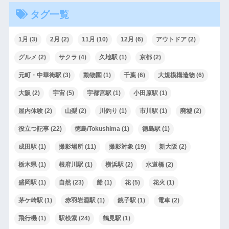
タグ一覧
1月
(3)
2月
(2)
11月
(10)
12月
(6)
アウトドア
(2)
グルメ
(2)
サクラ
(4)
久地駅
(1)
京都
(2)
元町・中華街駅
(3)
動物園
(1)
千葉
(6)
大規模構造物
(6)
大阪
(2)
宇宙
(5)
宇都宮駅
(1)
小田原駅
(1)
屋内体験
(2)
山梨
(2)
川釣り
(1)
市川駅
(1)
廃墟
(2)
役立つ記事
(22)
徳島/Tokushima
(1)
徳島駅
(1)
成田駅
(1)
撮影場所
(11)
撮影対象
(19)
新大阪
(2)
栃木県
(1)
根府川駅
(1)
横浜駅
(2)
水道橋
(2)
盛岡駅
(1)
自然
(23)
船
(1)
花
(5)
花火
(1)
茅ケ崎駅
(1)
赤羽岩淵駅
(1)
銚子駅
(1)
電車
(2)
飛行機
(1)
駅検索
(24)
鶴見駅
(1)